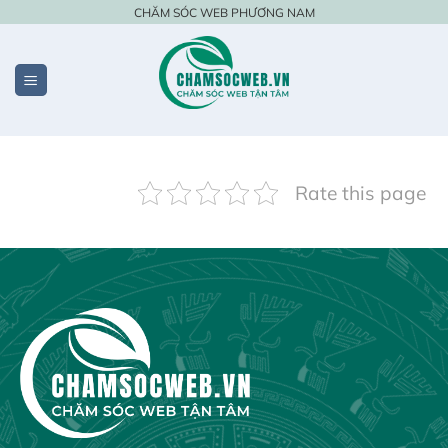
Bỏ
CHĂM SÓC WEB PHƯƠNG NAM
qua
nội
dung
Rate this page