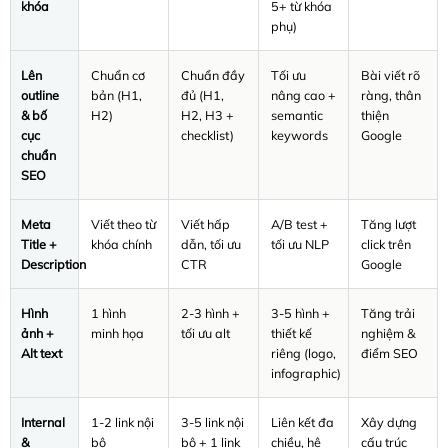
khóa
5+ từ khóa
phụ)
Lên
Chuẩn cơ
Chuẩn đầy
Tối ưu
Bài viết rõ
outline
bản (H1,
đủ (H1,
nâng cao +
ràng, thân
& bố
H2)
H2, H3 +
semantic
thiện
cục
checklist)
keywords
Google
chuẩn
SEO
Meta
Viết theo từ
Viết hấp
A/B test +
Tăng lượt
Title +
khóa chính
dẫn, tối ưu
tối ưu NLP
click trên
Description
CTR
Google
Hình
1 hình
2-3 hình +
3-5 hình +
Tăng trải
ảnh +
minh họa
tối ưu alt
thiết kế
nghiệm &
Alt text
riêng (logo,
điểm SEO
infographic)
Internal
1-2 link nội
3-5 link nội
Liên kết đa
Xây dựng
&
bộ
bộ + 1 link
chiều, hệ
cấu trúc