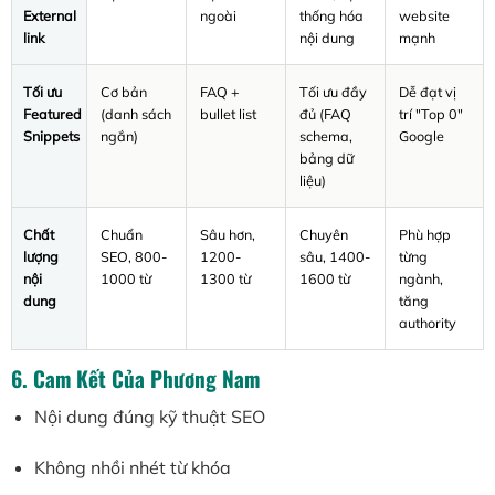
External
ngoài
thống hóa
website
link
nội dung
mạnh
Tối ưu
Cơ bản
FAQ +
Tối ưu đầy
Dễ đạt vị
Featured
(danh sách
bullet list
đủ (FAQ
trí "Top 0"
Snippets
ngắn)
schema,
Google
bảng dữ
liệu)
Chất
Chuẩn
Sâu hơn,
Chuyên
Phù hợp
lượng
SEO, 800-
1200-
sâu, 1400-
từng
nội
1000 từ
1300 từ
1600 từ
ngành,
dung
tăng
authority
6. Cam Kết Của Phương Nam
Nội dung đúng kỹ thuật SEO
Không nhồi nhét từ khóa