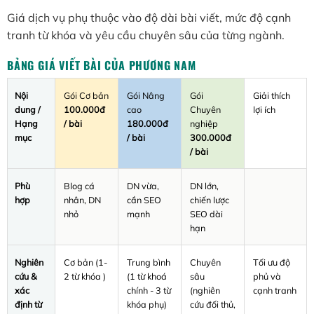
Giá dịch vụ phụ thuộc vào độ dài bài viết, mức độ cạnh
tranh từ khóa và yêu cầu chuyên sâu của từng ngành.
BẢNG GIÁ VIẾT BÀI CỦA PHƯƠNG NAM
Nội
Gói Cơ bản
Gói Nâng
Gói
Giải thích
dung /
100.000đ
cao
Chuyên
lợi ích
Hạng
/ bài
180.000đ
nghiệp
mục
/ bài
300.000đ
/ bài
Phù
Blog cá
DN vừa,
DN lớn,
hợp
nhân, DN
cần SEO
chiến lược
nhỏ
mạnh
SEO dài
hạn
Nghiên
Cơ bản (1-
Trung bình
Chuyên
Tối ưu độ
cứu &
2 từ khóa )
(1 từ khoá
sâu
phủ và
xác
chính - 3 từ
(nghiên
cạnh tranh
định từ
khóa phụ)
cứu đối thủ,