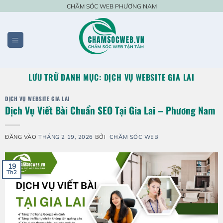
Bỏ
CHĂM SÓC WEB PHƯƠNG NAM
qua
nội
dung
LƯU TRỮ DANH MỤC:
DỊCH VỤ WEBSITE GIA LAI
DỊCH VỤ WEBSITE GIA LAI
Dịch Vụ Viết Bài Chuẩn SEO Tại Gia Lai – Phương Nam
ĐĂNG VÀO
THÁNG 2 19, 2026
BỞI
CHĂM SÓC WEB
19
Th2